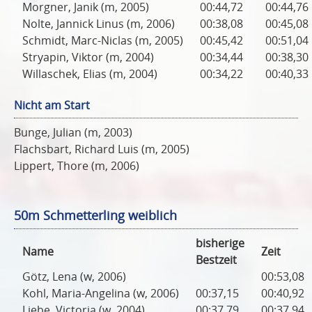
Morgner, Janik (m, 2005)
00:44,72
00:44,76
Nolte, Jannick Linus (m, 2006)
00:38,08
00:45,08
Schmidt, Marc-Niclas (m, 2005)
00:45,42
00:51,04
Stryapin, Viktor (m, 2004)
00:34,44
00:38,30
Willaschek, Elias (m, 2004)
00:34,22
00:40,33
Nicht am Start
Bunge, Julian (m, 2003)
Flachsbart, Richard Luis (m, 2005)
Lippert, Thore (m, 2006)
50m Schmetterling weiblich
bisherige
Name
Zeit
Bestzeit
Götz, Lena (w, 2006)
00:53,08
Kohl, Maria-Angelina (w, 2006)
00:37,15
00:40,92
Liebe, Victoria (w, 2004)
00:37,79
00:37,94