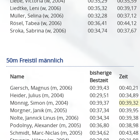
Liebe, Victoria (w, 2004)
00:35,29
00:35,59
Liedtke, Leni (w, 2006)
00:35,32
00:39,17
Müller, Selina (w, 2006)
00:32,28
00:37,12
Rösel, Tabea (w, 2006)
00:36,41
00:44,12
Sroka, Sabrina (w, 2006)
00:34,74
00:37,67
50m Freistil männlich
bisherige
Name
Zeit
Bestzeit
Giersch, Magnus (m, 2006)
00:39,43
00:40,21
Heider, Julius (m, 2004)
00:29,51
00:34,89
Mönnig, Simon (m, 2004)
00:39,37
00:39,32
Morgner, Janik (m, 2005)
00:37,34
00:39,95
Nolte, Jannick Linus (m, 2006)
00:34,34
00:39,38
Podolnyy, Alexander (m, 2005)
00:36,80
00:38,98
Schmidt, Marc-Niclas (m, 2005)
00:34,62
00:43,48