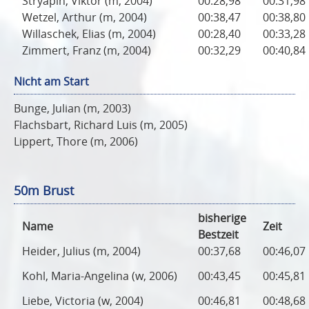
Stryapin, Viktor (m, 2004)
00:28,98
00:31,98
Wetzel, Arthur (m, 2004)
00:38,47
00:38,80
Willaschek, Elias (m, 2004)
00:28,40
00:33,28
Zimmert, Franz (m, 2004)
00:32,29
00:40,84
Nicht am Start
Bunge, Julian (m, 2003)
Flachsbart, Richard Luis (m, 2005)
Lippert, Thore (m, 2006)
50m Brust
bisherige
Name
Zeit
Bestzeit
Heider, Julius (m, 2004)
00:37,68
00:46,07
Kohl, Maria-Angelina (w, 2006)
00:43,45
00:45,81
Liebe, Victoria (w, 2004)
00:46,81
00:48,68